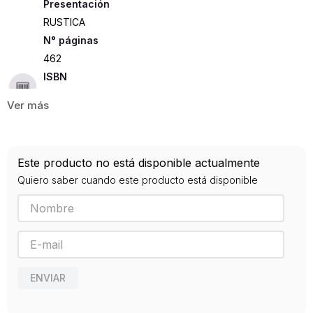
Presentación
RUSTICA
462
ISBN
9788483230480
Editorial
CAMBRIDGE
Año de publicación
Este producto no está disponible actualmente
0
Quiero saber cuando este producto está disponible
Traductor
Horvath Alabaster, Silvia
ENVIAR