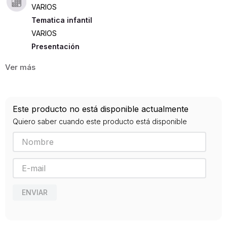
VARIOS
Tematica infantil
VARIOS
Presentación
RUSTICA
216
ISBN
Este producto no está disponible actualmente
9789588879550
Quiero saber cuando este producto está disponible
Editorial
LIMUSA
Año de publicación
2020
ENVIAR