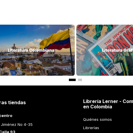
$
89
.
000
$
49
.
000
CORTARSE EL CABELLO
CAPITA
LLE
ROSARIO VILLAJOS
CESAR R
ir al Carrito
Añadir al Carrito