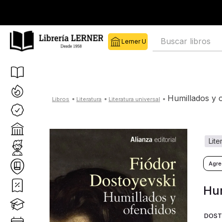
Buscar libros
humillados y 
literatura
literatura universal
lit
Hum
DOST