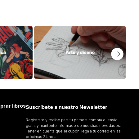
$
119
.
000
LISMO CANALLA
TIRANO BANDERAS
ENDUELES
RAMON DEL VALLE INCLAN
Añadir al Carrito
Añadir al Carrito