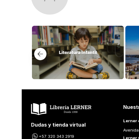
Los lectores también compraron
$
49
.
000
$
69
.
000
EL PROCESO
MOBY DICK
FRANK KAFKA
HERMAN MELVI
Añadir al Carrito
Añad