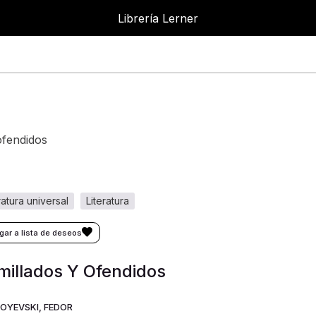
Librería Lerner
ofendidos
eratura universal
literatura
illados Y Ofendidos
OYEVSKI, FEDOR