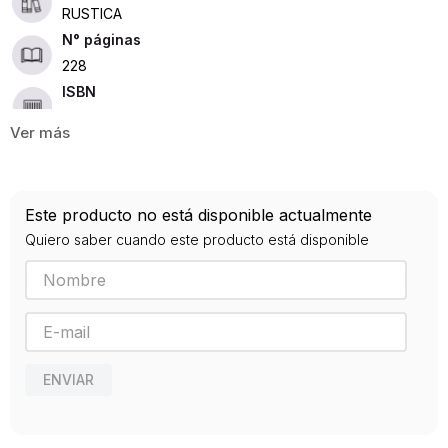
RUSTICA
228
ISBN
9786079765422
Editorial
HARPER COLLINS
Año de publicación
Este producto no está disponible actualmente
2019
Quiero saber cuando este producto está disponible
ENVIAR