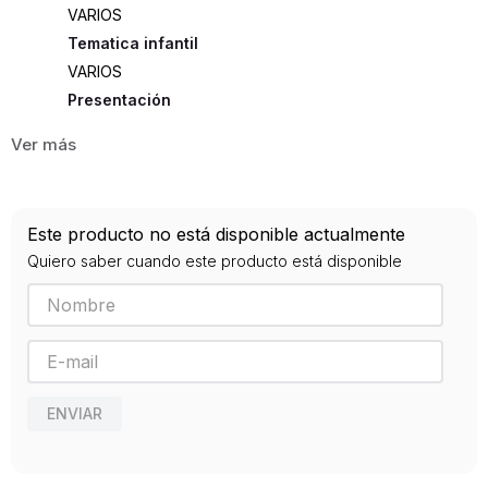
VARIOS
Tematica infantil
VARIOS
Presentación
TAPA DURA
30
ISBN
Este producto no está disponible actualmente
9788494992612
Quiero saber cuando este producto está disponible
Editorial
LATA DE SAL
Año de publicación
2019
ENVIAR