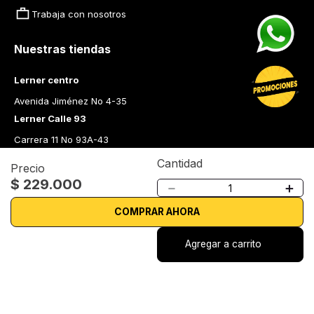
Trabaja con nosotros
Nuestras tiendas
Lerner centro
Avenida Jiménez No 4-35
Lerner Calle 93
Carrera 11 No 93A-43
Lerner Medellín
Cantidad
Precio
Carrera 43 A No. 05 A - 113 Local 103 Edificio One Plaza PH 
$
229
.
000
－
＋
Medellín Colombia
Librería Lerner - Comprar libros en Colombia
COMPRAR AHORA
Quiénes somos
Agregar a carrito
Librerías
Cursos
Bonos