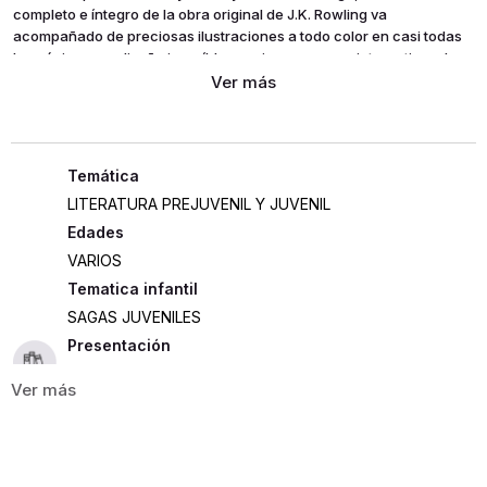
completo e íntegro de la obra original de J.K. Rowling va
acompañado de preciosas ilustraciones a todo color en casi todas
las páginas, un diseño increíble y varias sorpresas interactivas de
ingeniería en papel. Las ediciones ilustradas interactivas han
conquistado ya a miles de lectores. Después de los tres primeros
volúmenes publicados de la mano del estudio MinaLima, el artista
Karl James Mountford da vida al cuarto volumen de la saga con sus
maravillosas ilustraciones. Una nueva forma de vivir la magia de la
Copa Mundial de Quidditch, de bucear bajo el Lago Negro, de
LITERATURA PREJUVENIL Y JUVENIL
enfrentarse a la Marca Tenebrosa
Edades
VARIOS
Tematica infantil
SAGAS JUVENILES
Presentación
TAPA DURA
608
ISBN
9788419868497