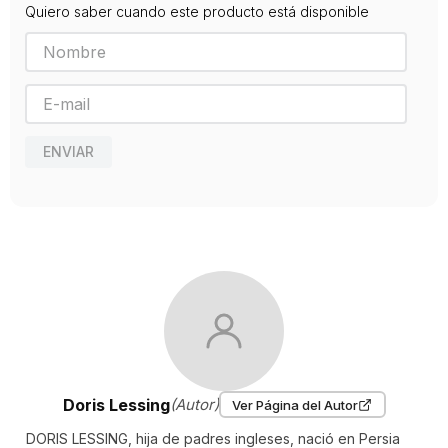
Quiero saber cuando este producto está disponible
plantea-mientos y genial en el tono de escritura, de entre todos sus
libros le gusta destacar El cuaderno dorado (1962), Memorias de
una superviviente (1974), La buena terrorista (1985), El quinto hijo
(1988) y De nuevo, el amor (1996). La grieta es su novela más
reciente. Acompañan su obra narrativa tres volúmenes de carácter
autobiográfico, dos recopilaciones de cuentos cortos y varios libros
de ensayo, que se irán publicando en la «Biblioteca Doris Lessing»
ENVIAR
inaugurada por Lumen.
Doris Lessing
(Autor)
Ver Página del Autor
DORIS LESSING, hija de padres ingleses, nació en Persia