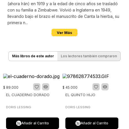
(ahora Irán) en 1919 y a la edad de cinco años se trasladó
con su familia a Zimbabwe. Volvió a Inglaterra en 1949,
llevando bajo el brazo el manuscrito de Canta la hierba, su
primera n...
Ver Más
Más libros de este autor
Los lectores también compraron
$
89
.
000
$
45
.
000
EL CUADERNO DORADO
EL QUINTO HIJO
DORIS LESSING
DORIS LESSING
Añadir al Carrito
Añadir al Carrito