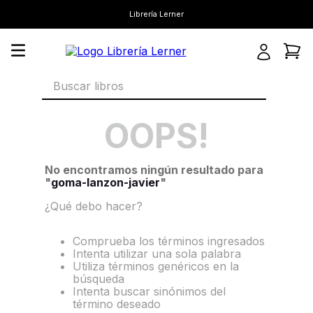
Librería Lerner
Buscar libros
OOPS!
No encontramos ningún resultado para
"
goma-lanzon-javier
"
¿Qué debo hacer?
Comprueba los términos ingresados
Intenta utilizar una sola palabra
Utiliza términos genéricos en la
búsqueda
Intenta buscar sinónimos del
término deseado