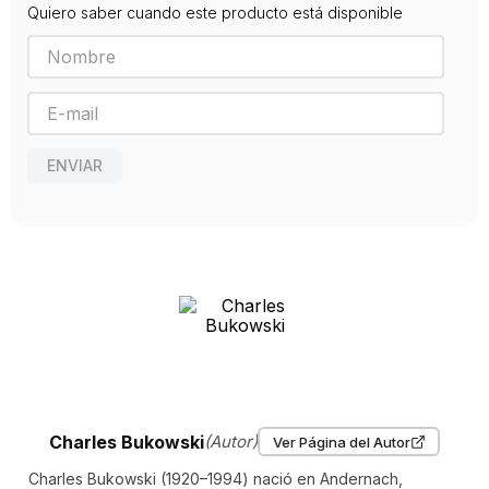
Quiero saber cuando este producto está disponible
california, el 9 de marzo de 1994 a los setenta y tres años, poco
Editorial
después de haber finalizado su última novela, pulp.
VISOR LIBROS
abel debritto es el editor de la edición norteamericana de gatos
Año de publicación
2016
Traductor
Debrito, Abel
ENVIAR
Charles Bukowski
(Autor)
Ver Página del Autor
Charles Bukowski (1920–1994) nació en Andernach,