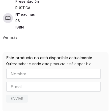
Presentación
RUSTICA
96
ISBN
9788492534654
Editorial
KRAKEN
Año de publicación
Este producto no está disponible actualmente
0
Quiero saber cuando este producto está disponible
ENVIAR