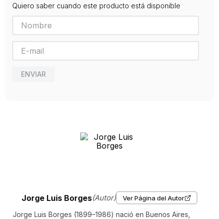
Quiero saber cuando este producto está disponible
extranjeros, y el título de doctor honoris causa de las universidades
de Columbia, Yale, Oxford, Michigan, Santiago de Chile, La Sorbona
y Harvard. Obtuvo, entre otros galardones, el Premio Nacional de
Literatura (Argentina, 1956) y el Cervantes (España, 1979).
Considerado uno de los más importantes escritores en lengua
hispana de la historia de la literatura, murió en Ginebra el 14 de junio
de 1986.
ENVIAR
Jorge Luis Borges
(Autor)
Ver Página del Autor
Jorge Luis Borges (1899–1986) nació en Buenos Aires,