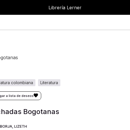
Librería Lerner
ogotanas
eratura colombiana
literatura
chadas Bogotanas
BORJA, LIZETH