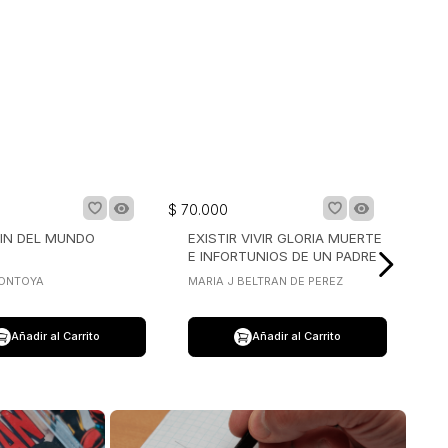
$
70
.
000