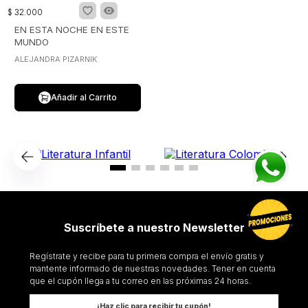
$
32
.
000
EN ESTA NOCHE EN ESTE
MUNDO
ALEJANDRA PIZARNIK
Añadir al Carrito
Suscríbete a nuestro Newsletter
Regístrate y recibe para tu primera compra el envío gratis y
mantente informado de nuestras novedades. Tener en cuenta
que el cupón llega a tu correo en las próximas 24 horas.
¡Haz clic para recibir tu cupón!