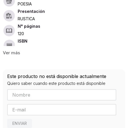
POESIA
Presentación
RUSTICA
120
ISBN
9788475222929
Editorial
VISOR LIBROS
Año de publicación
Este producto no está disponible actualmente
2007
Quiero saber cuando este producto está disponible
ENVIAR