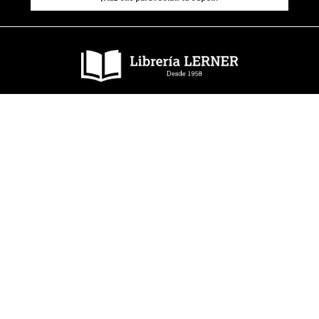
Dudas y tienda virtual
+57 320 343 2919
ecommerce@librerialerner.com.co
Trabaja con nosotros
Nuestras tiendas
Lerner centro
Avenida Jiménez No 4-35
Lerner Calle 93
Carrera 11 No 93A-43
Lerner Medellín