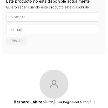
Este producto no está disponible actualmente
9789875000957
Quiero saber cuando este producto está disponible
Editorial
MINUSCULA
Año de publicación
2006
ENVIAR
Bernard Lahire
(Autor)
Ver Página del Autor