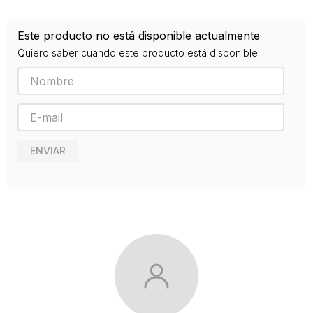
222
ISBN
Este producto no está disponible actualmente
9788418083037
Quiero saber cuando este producto está disponible
Editorial
OCTAEDRO
Año de publicación
2020
ENVIAR