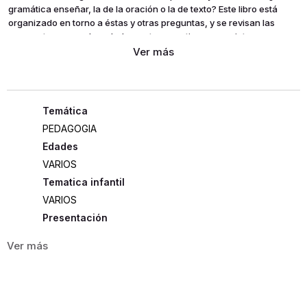
gramática enseñar, la de la oración o la de texto? Este libro está
organizado en torno a éstas y otras preguntas, y se revisan las
respuestas que se han dado a estas cuestiones, que interesan no
sólo a quienes quieren escribir sino también a quienes pretenden
orientar en el camino de la escritura.
PEDAGOGIA
Edades
VARIOS
Tematica infantil
VARIOS
Presentación
RUSTICA
1443
ISBN
9789875000674