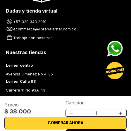
Dudas y tienda virtual
+57 320 343 2919
ecommerce@librerialerner.com.co
Trabaja con nosotros
Nuestras tiendas
Lerner centro
Avenida Jiménez No 4-35
Lerner Calle 93
Carrera 11 No 93A-43
Lerner Medellín
Cantidad
Precio
Carrera 43 A No. 05 A - 113 Local 103 Edificio One Plaza PH 
$
38
.
000
－
＋
Medellín Colombia
Librería Lerner - Comprar libros en Colombia
COMPRAR AHORA