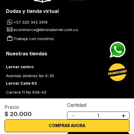
Dudas y tienda virtual
+57 320 343 2919
ecommerce@librerialerner.com.co
Trabaja con nosotros
Nuestras tiendas
Lerner centro
Avenida Jiménez No 4-35
Lerner Calle 93
Carrera 11 No 93A-43
Lerner Medellín
Cantidad
Precio
Carrera 43 A No. 05 A - 113 Local 103 Edificio One Plaza PH 
$
20
.
000
－
＋
Medellín Colombia
Librería Lerner - Comprar libros en Colombia
COMPRAR AHORA