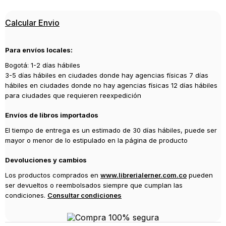
vida y literatura hermanan al final de un largo viaje a personaje y
autor. ambos nacieron para sostener empresas imposibles a ojos de
Editorial
Calcular Envio
los otros. como argiro, milcíades, el infaltable capitán de la revista
CORAZON DE MANGO
puesto de combate, jamás renunciará a vender espantapájaros. no
Año de publicación
importa si las razones para mantenerse en el camino provengan de
Para envíos locales:
2022
fuentes tan desiguales como el azar, la adversidad, el dolor o la
esperanza.
Bogotá: 1-2 días hábiles
3-5 días hábiles en ciudades donde hay agencias físicas 7 días
hábiles en ciudades donde no hay agencias físicas 12 días hábiles
para ciudades que requieren reexpedición
Envíos de libros importados
El tiempo de entrega es un estimado de 30 días hábiles, puede ser
mayor o menor de lo estipulado en la página de producto
Devoluciones y cambios
Los productos comprados en
www.librerialerner.com.co
pueden
ser devueltos o reembolsados siempre que cumplan las
condiciones.
Consultar condiciones