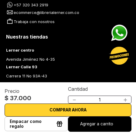
+57 320 343 2919
ecommerce@librerialerner.com.co
Trabaja con nosotros
Nuestras tiendas
Lerner centro
Avenida Jiménez No 4-35
Lerner Calle 93
Carrera 11 No 93A-43
Lerner Medellín
Cantidad
Precio
Carrera 43 A No. 05 A - 113 Local 103 Edificio One Plaza PH 
$
37
.
000
－
＋
Medellín Colombia
Librería Lerner - Comprar libros en Colombia
COMPRAR AHORA
Quiénes somos
Empacar como
Agregar a carrito
regalo
Librerías
Cursos