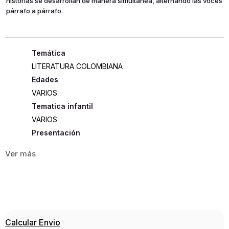
historias se desarrollan de manera simultánea, alternando las voces
párrafo a párrafo.
LITERATURA COLOMBIANA
Edades
VARIOS
Tematica infantil
VARIOS
Presentación
RUSTICA
211
ISBN
9789588545431
Editorial
Calcular Envio
TALLER DE EDICION ROCCA