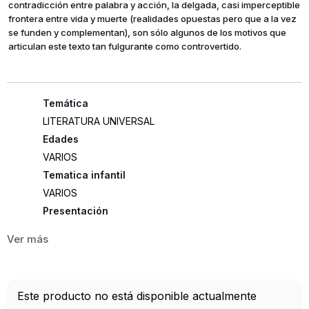
contradicción entre palabra y acción, la delgada, casi imperceptible
frontera entre vida y muerte (realidades opuestas pero que a la vez
se funden y complementan), son sólo algunos de los motivos que
articulan este texto tan fulgurante como controvertido.
LITERATURA UNIVERSAL
Edades
VARIOS
Tematica infantil
VARIOS
Presentación
RUSTICA
128
ISBN
Este producto no está disponible actualmente
9788420664439