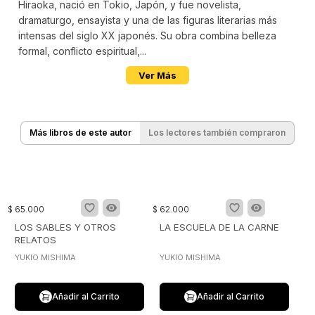
Hiraoka, nació en Tokio, Japón, y fue novelista,
dramaturgo, ensayista y una de las figuras literarias más
intensas del siglo XX japonés. Su obra combina belleza
formal, conflicto espiritual,...
Ver Más
Más libros de este autor
Los lectores también compraron
$
65
.
000
$
62
.
000
LOS SABLES Y OTROS
LA ESCUELA DE LA CARNE
RELATOS
YUKIO MISHIMA
YUKIO MISHIMA
Añadir al Carrito
Añadir al Carrito