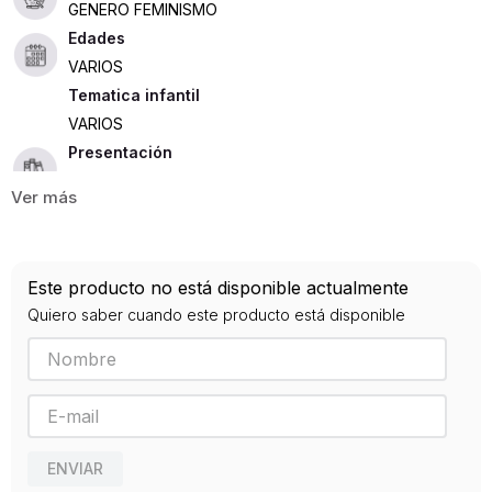
GENERO FEMINISMO
Edades
VARIOS
Tematica infantil
VARIOS
Presentación
RUSTICA
357
ISBN
Este producto no está disponible actualmente
9788437611891
Quiero saber cuando este producto está disponible
Editorial
CATEDRA
Año de publicación
1993
ENVIAR