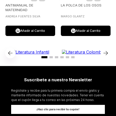
ANTIMANUAL DE
LA POLCA DE LOS OSOS
MATERNIDAD
ANDREA FUENTES SILVA
MARGO GLANTZ
Añadir al Carrito
Añadir al Carrito
Suscríbete a nuestro Newsletter
Regístrate y recibe para tu primera compra el envío gratis y
mantente informado de nuestras novedades. Tener en cuenta
que el cupón llega a tu correo en las próximas 24 horas.
¡Haz clic para recibir tu cupón!