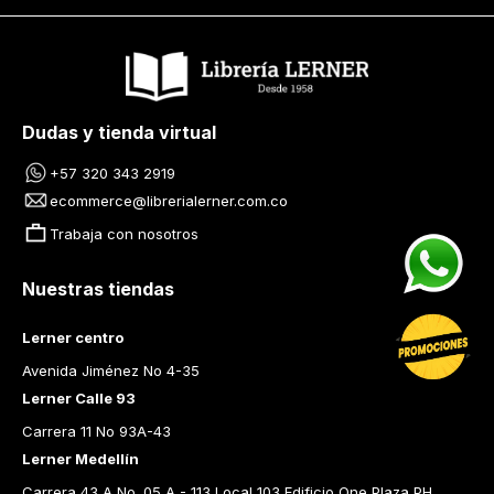
Dudas y tienda virtual
+57 320 343 2919
ecommerce@librerialerner.com.co
Trabaja con nosotros
Nuestras tiendas
Lerner centro
Avenida Jiménez No 4-35
Lerner Calle 93
Carrera 11 No 93A-43
Lerner Medellín
Carrera 43 A No. 05 A - 113 Local 103 Edificio One Plaza PH 