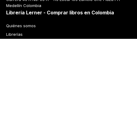
Medellín Colombia
Librería Lerner - Comprar libros en Colombia
Quiénes somos
Librerías
Cursos
Bonos
Preguntas frecuentes
Política de cambios y devoluciones
Tecnología
Términos y condiciones
Política de privacidad
© 2026 Librería Lerner. Derechos reservados