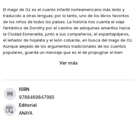
El mago de Oz es el cuento infantil norteamericano más leído y
traducido a otras lenguas; por lo tanto, uno de los libros favoritos
de los niños de todos los países. La historia nos cuenta el viaje
fantástico de Dorothy por el camino de adoquines amarillos hacia
la Ciudad Esmeralda, junto a sus compañeros, el espantapájaros,
el leñador de hojalata y el león cobarde, en busca del mago de Oz.
Aunque alejado de los argumentos tradicionales de los cuentos
populares, guarda un mensaje que es el de propugnar el bien
frente al mal y la verdad frente a la falsedad, así como el de
enseñar que la inteligencia, la bondad, el esfuerzo, el valor y la
solidaridad deben ser las cualidades que todos los niños y
adolescentes han de poseer para llegar a ser adultos ejemplares.
ISBN
9788469847985
Editorial
ANAYA