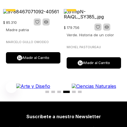
$
85
.
310
$
179
.
756
Madre patria
Verde. Historia de un color
MARCELO GULLO OMODEO
MICHEL PASTOUREAU
Añadir al Carrito
Añadir al Carrito
Suscríbete a nuestro Newsletter