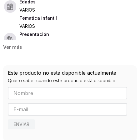
Edades
VARIOS
Tematica infantil
VARIOS
Presentación
TAPA DURA
223
ISBN
Este producto no está disponible actualmente
9788417127695
Quiero saber cuando este producto está disponible
Editorial
GRIBAUDO
Año de publicación
2019
ENVIAR