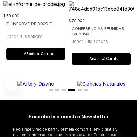
$
59
.
000
$
79
.
000
EL INFORME DE BRODIE
CONFERENCIAS REUNIDAS
1960 1985
JORGE LUIS BORGES
JORGE LUIS BORGES
Añadir al Carrito
Añadir al Carrito
Suscríbete a nuestro Newsletter
Regístrate y recibe para tu primera compra el envío gratis y
mantente informado de nuestras novedades. Tener en cuenta