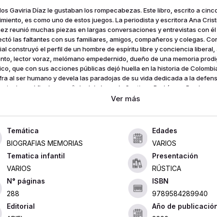
los Gaviria Díaz le gustaban los rompecabezas. Este libro, escrito a cinc
cimiento, es como uno de estos juegos. La periodista y escritora Ana Cris
ez reunió muchas piezas en largas conversaciones y entrevistas con él 
ectó las faltantes con sus familiares, amigos, compañeros y colegas. Co
al construyó el perfil de un hombre de espíritu libre y conciencia liberal
ento, lector voraz, melómano empedernido, dueño de una memoria prodi
ico, que con sus acciones públicas dejó huella en la historia de Colombia.
fra al ser humano y devela las paradojas de su vida dedicada a la defensa
ra incluye al final un capítulo del abogado Santiago Rodríguez Pardo, en 
zan en detalle los ocho años que Gaviria fue magistrado de la Corte Cons
us audaces sentencias transformó al país.
Edades
BIOGRAFIAS MEMORIAS
VARIOS
Tematica infantil
Presentación
VARIOS
RÚSTICA
ISBN
288
9789584289940
Editorial
Año de publicació