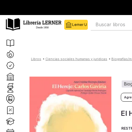
Buscar libros
ciencias sociales humanas y juridicas
biografías/
bi
El 
REST