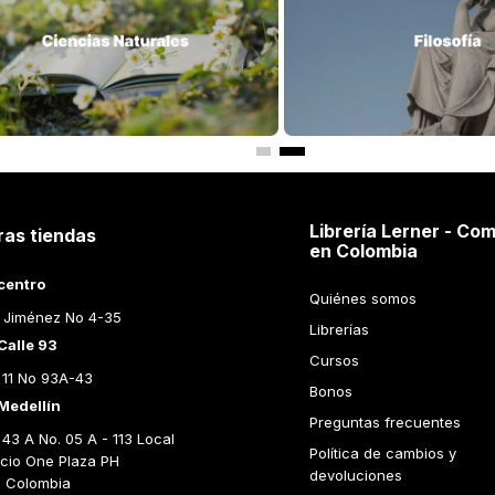
Librería Lerner - Com
ras tiendas
en Colombia
centro
Quiénes somos
 Jiménez No 4-35
Librerías
Calle 93
Cursos
 11 No 93A-43
Bonos
Medellín
Preguntas frecuentes
43 A No. 05 A - 113 Local 
Política de cambios y 
icio One Plaza PH 
devoluciones
n Colombia