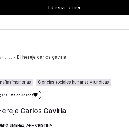
Librería Lerner
Librer
el hereje carlos gaviria
memorias
ografías/memorias
ciencias sociales humanas y juridicas
Hereje Carlos Gaviria
REPO JIMENEZ, ANA CRISTINA