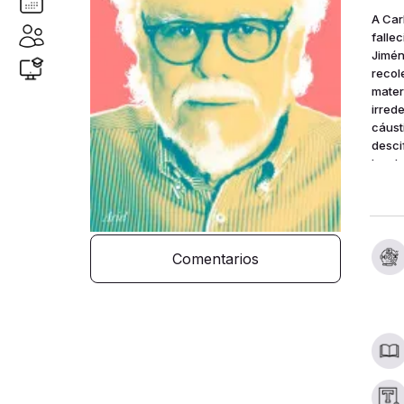
A Car
falle
Jimén
recol
materi
irred
cáust
desci
La ob
anali
con s
Comentarios