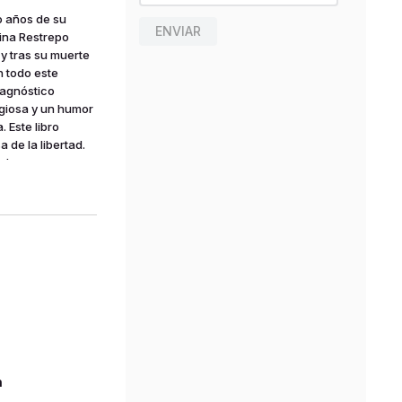
o años de su
ENVIAR
tina Restrepo
y tras su muerte
n todo este
, agnóstico
giosa y un humor
 Este libro
 de la libertad.
el que se
titucional, que
n