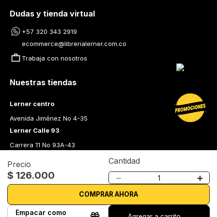
Dudas y tienda virtual
+57 320 343 2919
ecommerce@librerialerner.com.co
Trabaja con nosotros
Nuestras tiendas
Lerner centro
Avenida Jiménez No 4-35
Lerner Calle 93
Carrera 11 No 93A-43
Lerner Medellín
Cantidad
Precio
Carrera 43 A No. 05 A - 113 Local 103 Edificio One Plaza PH 
$
126
.
000
－
＋
Medellín Colombia
Librería Lerner - Comprar libros en Colombia
COMPRAR AHORA
Empacar como
Quiénes somos
Agregar a carrito