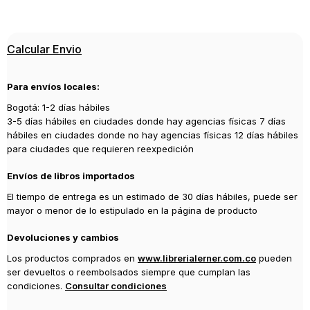
9788417800468
Editorial
Calcular Envio
ERRATA NATURAE
Año de publicación
Para envíos locales:
2020
Bogotá: 1-2 días hábiles
3-5 días hábiles en ciudades donde hay agencias físicas 7 días
hábiles en ciudades donde no hay agencias físicas 12 días hábiles
para ciudades que requieren reexpedición
Envíos de libros importados
El tiempo de entrega es un estimado de 30 días hábiles, puede ser
mayor o menor de lo estipulado en la página de producto
Devoluciones y cambios
Los productos comprados en
www.librerialerner.com.co
pueden
ser devueltos o reembolsados siempre que cumplan las
condiciones.
Consultar condiciones