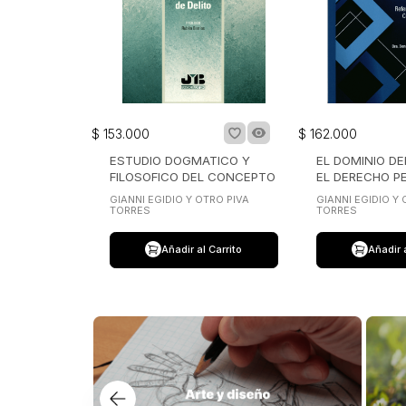
$
153
.
000
$
162
.
000
ESTUDIO DOGMATICO Y
EL DOMINIO D
FILOSOFICO DEL CONCEPTO
EL DERECHO P
DE DELITO
GIANNI EGIDIO Y OTRO PIVA
GIANNI EGIDIO Y 
TORRES
TORRES
Añadir al Carrito
Añadir 