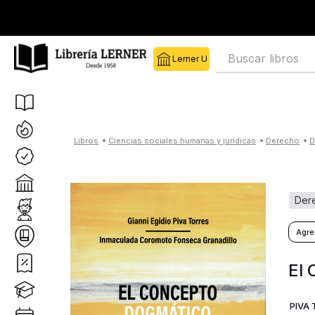
Buscar libros
ciencias sociales humanas y juridicas
derecho
de
El 
PIVA 