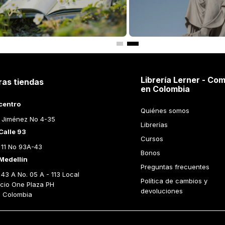
Librería Lerner - Com
ras tiendas
en Colombia
centro
Quiénes somos
 Jiménez No 4-35
Librerías
Calle 93
Cursos
 11 No 93A-43
Bonos
Medellín
Preguntas frecuentes
43 A No. 05 A - 113 Local 
Política de cambios y 
icio One Plaza PH 
devoluciones
n Colombia