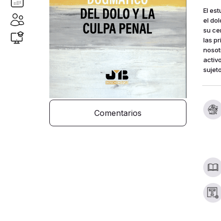
El es
el do
su ce
las p
nosot
activo
sujet
Comentarios