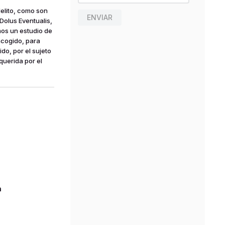
elito, como son
ENVIAR
 Dolus Eventualis,
mos un estudio de
acogido, para
do, por el sujeto
 querida por el
n