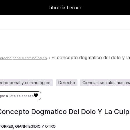
Librería Lerner
Librer
el concepto dogmatico del dolo y l
derecho penal y criminológico
recho penal y criminológico
derecho
ciencias sociales humana
Concepto Dogmatico Del Dolo Y La Culp
TORRES, GIANNI EGIDIO Y OTRO