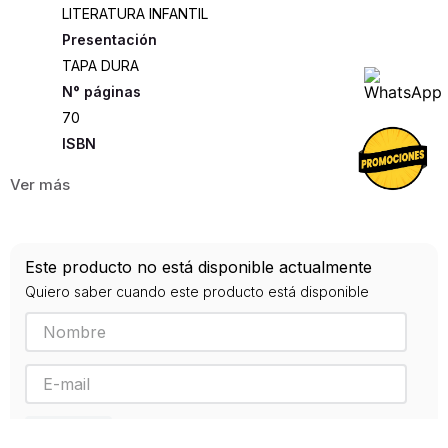
LITERATURA INFANTIL
Presentación
TAPA DURA
70
ISBN
9788424659554
Editorial
LA GALERA
Año de publicación
Este producto no está disponible actualmente
2017
Quiero saber cuando este producto está disponible
Traductor
Nieto, Eva
ENVIAR