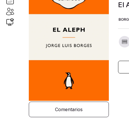
El 
BORG
125.º 
escri
los a
tenem
enorm
Jorge
Márque
conte
puzles
que s
explo
«Los 
person
Aleph
Comentarios
nombr
tiemp
Borges
amor 