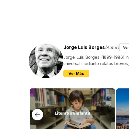
febre
agonía
al mie
Const
rubio
vasto
primer
no ya 
Jorge Luis Borges
(Autor)
Ver
vez'»
la lit
Jorge Luis Borges (1899–1986) na
joyas
universal mediante relatos breves
Grana
Ver Más
The N
del s
séqui
Borge
estili
Chicag
Ha cu
por l
Borge
Cerva