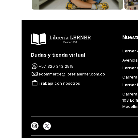
memor
escri
cuent
utopí
como 
Junto
Nuest
céleb
título
Lerner 
reali
Dudas y tienda virtual
Esqui
Avenida
+57 320 343 2919
Lerner 
ecommerce@librerialerner.com.co
Carrera
Trabaja con nosotros
Lerner 
Carrera 
103 Edif
Medellí