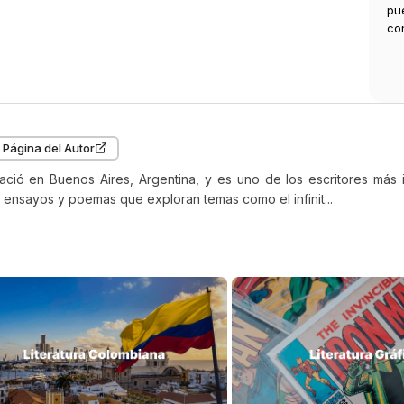
Términos y condiciones
pu
ro en que Beatriz Viterbo murió, después de una imperiosa
co
 que no se rebajó un solo instante ni al sentimentalismo ni
do, noté que las carteleras de fierro de la Plaza
itución habían renovado no sé qué aviso de cigarrillos
s; el hecho me dolió, pues comprendí que el incesante y
 universo ya se apartaba de ella y que ese cambio era el
o de una serie infinita».Críticas: «No lo cite: léalo. [...] Urge
leerlo o releerlo, sino, como sugería Bolaño, 'releerlo otra
 Página del Autor
. Gonzalo Núñez, La Razón «Es único. Alcanza la cumbre de
eratura universal, [...] y lo hace con sus relatos, auténticas
ció en Buenos Aires, Argentina, y es uno de los escritores más im
 en miniatura». Carlos Asenjo Sedano, Ideal de
, ensayos y poemas que exploran temas como el infinit...
da«Uno de los escritores más extraordinarios del siglo XX».
ew York Times «El escritor latinoamericano más influyente
iglo XX». The Washington Post «Junto con un pequeño
to de colegas y profetas (se me ocurren Kafka y Joyce),
s es más que un cuentista sorprendente y un brillante
sta: es un espejo que refleja el espíritu de su tiempo».
o Tribune «Borges, visionario escéptico, nos encanta. [...]
mplido un anhelo fundamental en relación con las razones
as cuales leemos». Harold Bloom, Cómo leer a Jorge Luis
s «Borges es el escritor en español más importante desde
ntes. [...] Uno de los artistas contemporáneos más