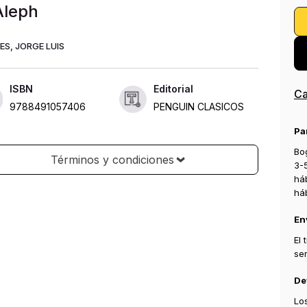
Aleph
ES, JORGE LUIS
ANIVERSARIO DE BORGES Borges: el autor infinito. «El
tor en español más importante desde Cervantes. [...] Uno de
Ca
rtistas contemporáneos más memorables. [...] La deuda que
os contraída con él quienes escribimos en español es
e». Mario Vargas Llosa El Aleph es un libro icónico de
Pa
 Luis Borges, el gran autor argentino admirado por García
Bog
z, Vargas Llosa, Banville y tantos otros escritores
3-
mporáneos. Los cuentos que lo integran son un prodigio de
há
 filosóficos, intrigas fantásticas o policíacas y personajes
há
e graban en la memoria, como Emma Zunz. «El inmortal»
ra el efecto que la inmortalidad causaría en los hombres;
En
teólogos» es un sueño melancólico sobre la identidad
al; «La otra muerte», una fantasía sobre el tiempo; «El
ISBN
Editorial
El
», publicado por primera vez en 1945 y que en 1949 dio
se
9788491057406
PENGUIN CLASICOS
e al libro, es uno de los mejores cuentos de todos los
os y aborda uno de los temas recurrentes en la literatura de
De
: el infinito. También puede leerse como una historia de
Lo
con un comienzo memorable: «La candente mañana de