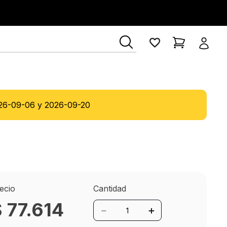
26-09-06
y
2026-09-20
ecio
Cantidad
$
77
.
614
－
＋