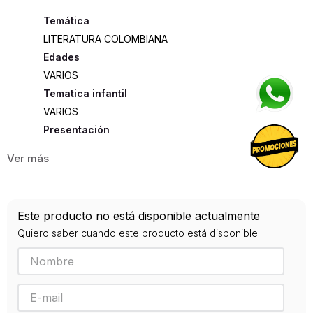
LITERATURA COLOMBIANA
Edades
VARIOS
Tematica infantil
VARIOS
Presentación
RUSTICA
608
ISBN
Este producto no está disponible actualmente
9789585428997
Quiero saber cuando este producto está disponible
Editorial
ALFAGUARA
Año de publicación
2021