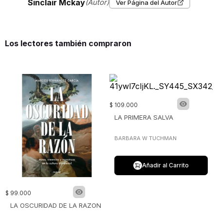
Sinclair Mckay
(Autor)
Ver Página del Autor
Los lectores también compraron
$
109
.
000
LA PRIMERA SALVA
BARBARA W TUCHMAN
Añadir al Carrito
$
99
.
000
LA OSCURIDAD DE LA RAZON