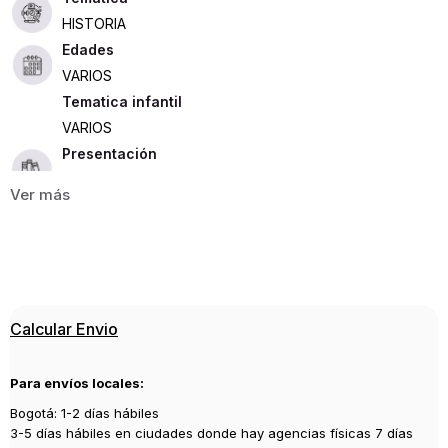
HISTORIA
Edades
VARIOS
Tematica infantil
VARIOS
Presentación
RUSTICA
415
ISBN
9789589219935
Editorial
Calcular Envio
TAURUS
Año de publicación
Para envíos locales:
2020
Bogotá: 1-2 días hábiles
3-5 días hábiles en ciudades donde hay agencias físicas 7 días