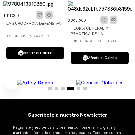
$
111
.
000
$
300
.
000
LA BUROCRACIA DEFENSIVA
TEORIA GENERAL Y
PRACTICA DE LA
ANTONIO BUENO ARMIJO
CONTRATACION ESTATAL
LUIS ALONSO RICO PUERTA
TOMO VI VOLUMEN I
Añadir al Carrito
Añadir al Carrito
Suscríbete a nuestro Newsletter
Regístrate y recibe para tu primera compra el envío gratis y
mantente informado de nuestras novedades. Tener en cuenta