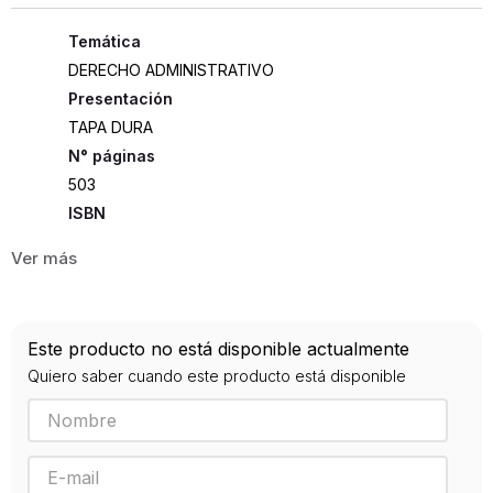
DERECHO ADMINISTRATIVO
Presentación
TAPA DURA
503
ISBN
9789584891617
Editorial
NUEVA JURIDICA
Año de publicación
Este producto no está disponible actualmente
2020
Quiero saber cuando este producto está disponible