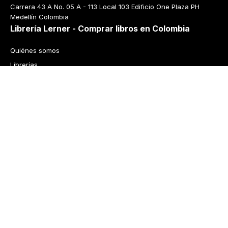
Carrera 43 A No. 05 A - 113 Local 103 Edificio One Plaza PH 
Medellín Colombia
Librería Lerner - Comprar libros en Colombia
Quiénes somos
Librerías
Cursos
Bonos
Preguntas frecuentes
Política de cambios y devoluciones
Tecnología
Términos y condiciones
Política de privacidad
© 2026 Librería Lerner. Derechos reservados