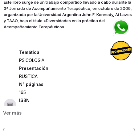
Este libro surge de un trabajo compartido llevado a cabo durante la
3ª Jornada de Acompañamiento Terapéutico, en octubre de 2009,
organizada por la Universidad Argentina John F. Kennedy, At Lazos
y TAAO, bajo el título «Diversidades en la práctica del
Acompañamiento Terapéutico».
PSICOLOGIA
Presentación
RUSTICA
165
ISBN
9789506492847
Editorial
MANANTIAL
Año de publicación
Términos y condiciones