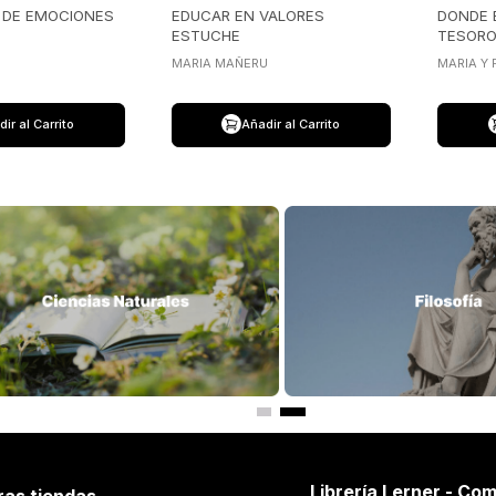
A DE EMOCIONES
EDUCAR EN VALORES
DONDE 
ESTUCHE
TESOR
MARIA MAÑERU
MARIA Y
ir al Carrito
Añadir al Carrito
Librería Lerner - Com
ras tiendas