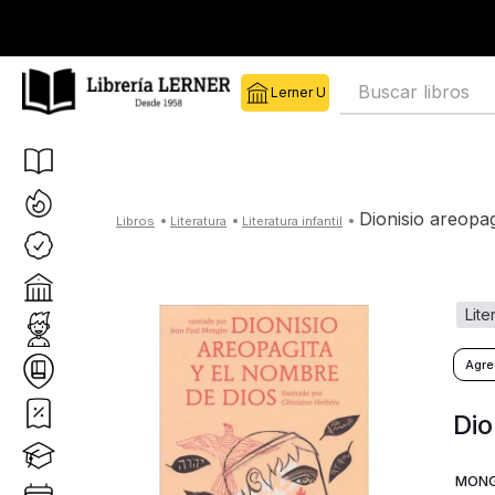
Buscar libros
dionisio areopa
literatura
literatura infantil
lit
Dio
MONG