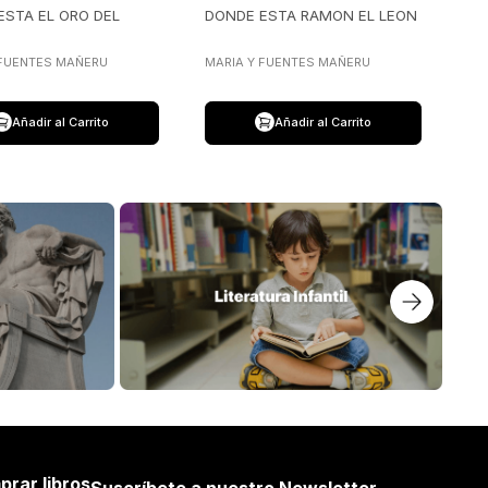
ESTA EL ORO DEL
DONDE ESTA RAMON EL LEON
O
 FUENTES MAÑERU
MARIA Y FUENTES MAÑERU
Añadir al Carrito
Añadir al Carrito
prar libros
Suscríbete a nuestro Newsletter