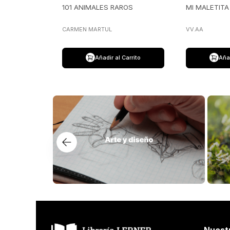
101 ANIMALES RAROS
MI MALETIT
CARMEN MARTUL
VV.AA
Añadir al Carrito
Añad
Nuest