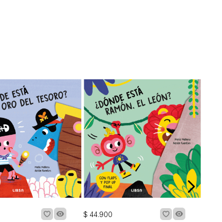
$
44
.
900