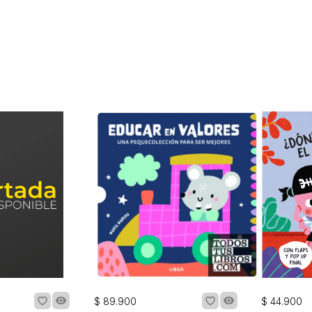
$
89
.
900
$
44
.
900