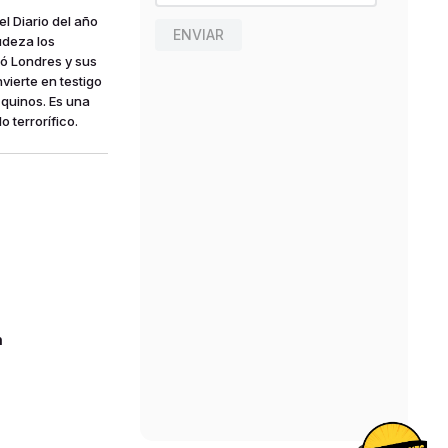
l Diario del año
ENVIAR
udeza los
ló Londres y sus
vierte en testigo
quinos. Es una
 terrorífico.
n