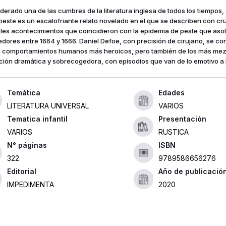
derado una de las cumbres de la literatura inglesa de todos los tiempos, e
 peste es un escalofriante relato novelado en el que se describen con cr
bles acontecimientos que coincidieron con la epidemia de peste que aso
edores entre 1664 y 1666. Daniel Defoe, con precisión de cirujano, se con
s comportamientos humanos más heroicos, pero también de los más mez
ción dramática y sobrecogedora, con episodios que van de lo emotivo a lo
Edades
LITERATURA UNIVERSAL
VARIOS
Tematica infantil
Presentación
VARIOS
RUSTICA
ISBN
322
9789586656276
Editorial
Año de publicació
IMPEDIMENTA
2020