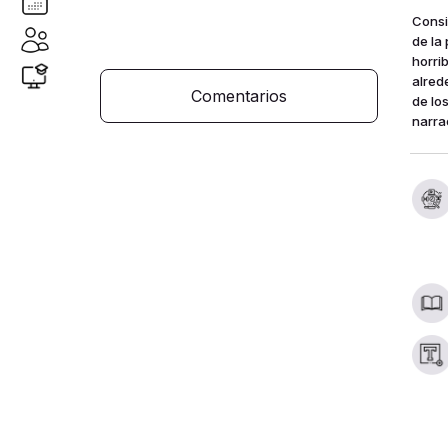
Consi
de la
horri
alred
de lo
narra
Comentarios