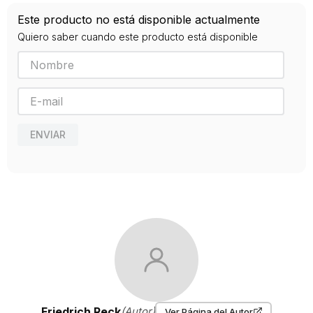
ISBN
Este producto no está disponible actualmente
9788495587558
Quiero saber cuando este producto está disponible
Editorial
MINUSCULA
Año de publicación
2009
Traductor
Fortea, Carlos
ENVIAR
Friedrich Reck
(Autor)
Ver Página del Autor