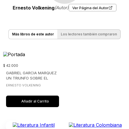
Ernesto Volkening
(Autor)
Ver Página del Autor
Más libros de este autor
Los lectores también compraron
$
42
.
000
GABRIEL GARCIA MARQUEZ
UN TRIUNFO SOBRE EL
OLVIDO
ERNESTO VOLKENING
Añadir al Carrito