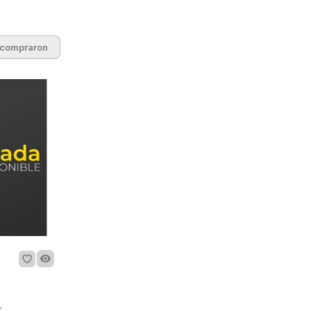
 compraron
Y