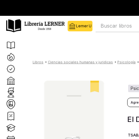
Buscar libros
ciencias sociales humanas y juridicas
psicología
psi
El 
TSABA