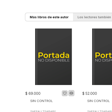
Más libros de este autor
Los lectores también
$
69
.
000
$
52
.
000
SIN CONTROL
SIN CONTROL
SHEFALI TSABARY
SHEFALI TSABAR