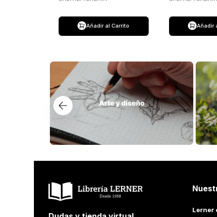
Añadir al Carrito
Añadir 
Nuest
Lerner 
Dudas y tienda virtual