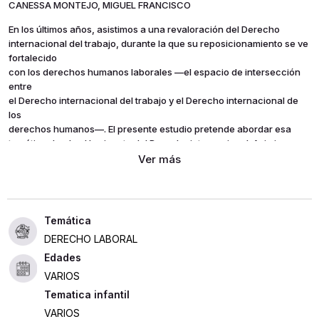
CANESSA MONTEJO, MIGUEL FRANCISCO
En los últimos años, asistimos a una revaloración del Derecho
internacional del trabajo, durante la que su reposicionamiento se ve
fortalecido
con los derechos humanos laborales —el espacio de intersección
entre
el Derecho internacional del trabajo y el Derecho internacional de
los
derechos humanos—. El presente estudio pretende abordar esa
temática desde el horizonte del Derecho internacional. Asimismo, se
hace un breve recorrido sobre los procedimientos internacionales
de control y los más importantes pronunciamientos de protección
de los derechos humanos laborales.
DERECHO LABORAL
Edades
VARIOS
Tematica infantil
VARIOS