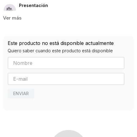
Presentación
RUSTICA
354
ISBN
Este producto no está disponible actualmente
9789587903621
Quiero saber cuando este producto está disponible
Editorial
UEXTERNADO DE COLOMBIA
Año de publicación
2020
ENVIAR