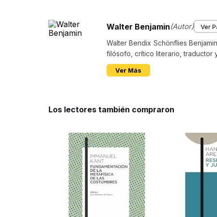
Walter Benjamin
(Autor)
Ver P
Walter Bendix Schönflies Benjamin 
filósofo, crítico literario, traducto
Ver Más
Más libros de este autor
Los lectores también
$
44
.
000
$
72
.
000
HACHIS
FILOSOFIA D
WALTER BENJAMIN
WALTER BENJA