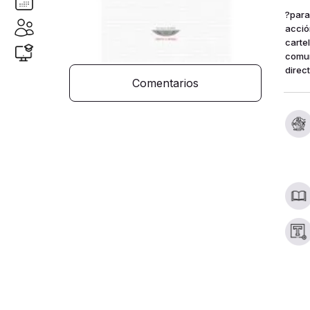
?para 
acción
carte
comun
direc
Comentarios