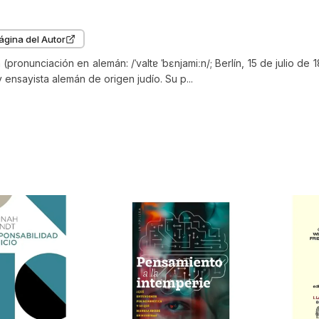
ágina del Autor
(pronunciación en alemán: /ˈvaltɐ ˈbɛnjamiːn/; Berlín, 15 de julio d
r y ensayista alemán de origen judío. Su p...
 compraron
$
61
.
000
$
46
.
000
EL LENGUAJE
LA OBRA DE ARTE EN LA
DIARIO 
EPOCA DE SU
REPRODUCTIBILIDAD TECNICA
MIN
WALTER BENJAMIN
WALTER 