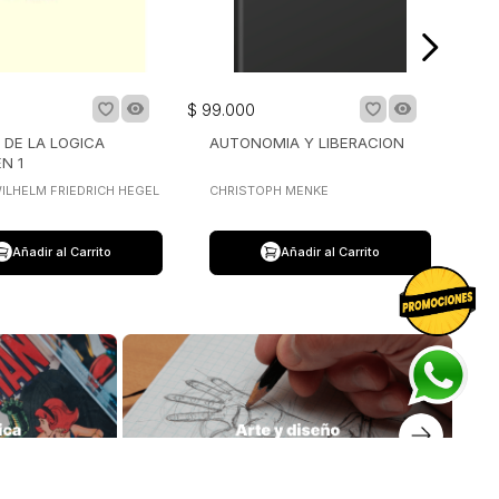
Añadir al Carrito
Añadir al Carrito
prar libros
Suscríbete a nuestro Newsletter
Regístrate y recibe para tu primera compra el envío
gratis y mantente informado de nuestras novedades.
Tener en cuenta que el cupón llega a tu correo en las
próximas 24 horas.