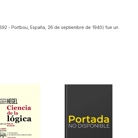
e 1892 - Portbou, España, 26 de septiembre de 1940) fue un
$
120
.
000
DE MOSCU 1926 1927
LOS ENSAYOS SOBRE EL
NARRADOR
BENJAMIN
WALTER BENJAMIN