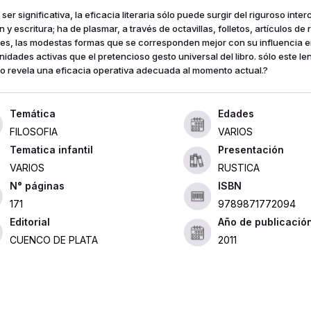
ser significativa, la eficacia literaria sólo puede surgir del riguroso inte
 y escritura; ha de plasmar, a través de octavillas, folletos, artículos de 
les, las modestas formas que se corresponden mejor con su influencia en
idades activas que el pretencioso gesto universal del libro. sólo este le
to revela una eficacia operativa adecuada al momento actual.?
Edades
FILOSOFIA
VARIOS
Tematica infantil
Presentación
VARIOS
RUSTICA
ISBN
171
9789871772094
Editorial
Año de publicació
CUENCO DE PLATA
2011