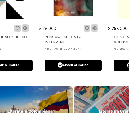
ir al Carrito
Añadir al Carrito
Librería Lerner - Com
ras tiendas
en Colombia
centro
Quiénes somos
 Jiménez No 4-35
Librerías
Calle 93