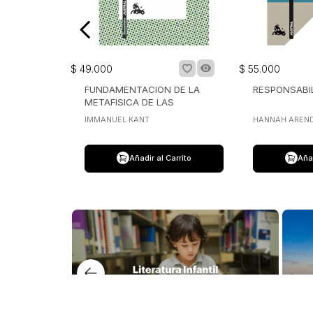
Añadir al Carrito
Añad
Nuest
Lerner 
Dudas y tienda virtual
Avenida
+57 320 343 2919
Lerner 