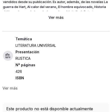
vendidos desde su publicación. Es autor, además, de las novelas La
guerra de Hart, Al calor del verano, El hombre equivocado, Historia
del loco, Juegos de ingenio, La sombra, Juicio final, Retrato en
sangre, Un final perfecto, El estudiante, Personas desconocidas y
Confianza ciega.
LITERATURA UNIVERSAL
Presentación
RUSTICA
426
ISBN
9780802125583
Editorial
THE MYSTERIOUS PRESS
Año de publicación
Este producto no está disponible actualmente
2016