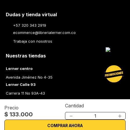
Dudas y tienda virtual
+57 320 343 2919
ecommerce@librerialerner.com.co
Trabaja con nosotros
Nuestras tiendas
Lerner centro
Avenida Jiménez No 4-35
Lerner Calle 93
Carrera 11 No 93A-43
Lerner Medellín
Cantidad
Precio
Carrera 43 A No. 05 A - 113 Local 103 Edificio One Plaza PH 
$
133
.
000
－
＋
Medellín Colombia
Librería Lerner - Comprar libros en Colombia
COMPRAR AHORA