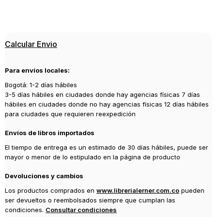
ISBN
9788498889123
Editorial
Calcular Envio
ICARIA
Año de publicación
Para envíos locales:
2019
Bogotá: 1-2 días hábiles
3-5 días hábiles en ciudades donde hay agencias físicas 7 días
hábiles en ciudades donde no hay agencias físicas 12 días hábiles
para ciudades que requieren reexpedición
Envíos de libros importados
El tiempo de entrega es un estimado de 30 días hábiles, puede ser
mayor o menor de lo estipulado en la página de producto
Devoluciones y cambios
Los productos comprados en
www.librerialerner.com.co
pueden
ser devueltos o reembolsados siempre que cumplan las
condiciones.
Consultar condiciones