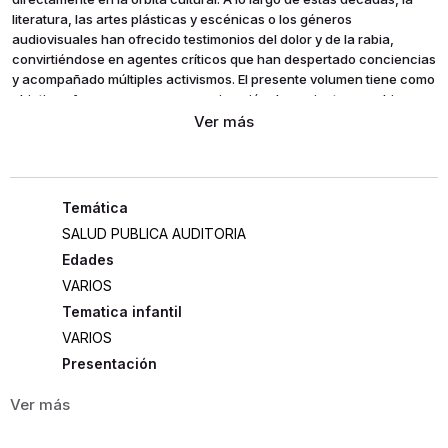
literatura, las artes plásticas y escénicas o los géneros
audiovisuales han ofrecido testimonios del dolor y de la rabia,
convirtiéndose en agentes críticos que han despertado conciencias
y acompañado múltiples activismos. El presente volumen tiene como
objetivo ofrecer una nueva aproximación de conjunto que ubique
estos discursos y estas representaciones al tiempo que
contextualiza creaciones y recepciones.
SALUD PUBLICA AUDITORIA
Edades
VARIOS
Tematica infantil
VARIOS
Presentación
RUSTICA
303