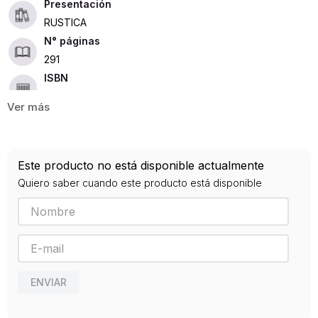
Presentación
RUSTICA
291
ISBN
9788413369389
Editorial
TIRANT LO BLANCH
Año de publicación
Este producto no está disponible actualmente
2020
Quiero saber cuando este producto está disponible
ENVIAR