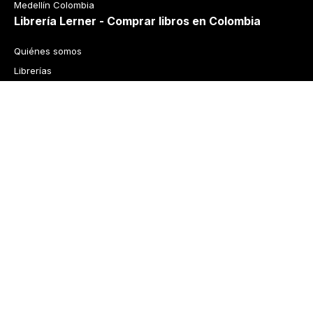
Medellín Colombia
Librería Lerner - Comprar libros en Colombia
Quiénes somos
Librerías
Cursos
Bonos
Preguntas frecuentes
Política de cambios y devoluciones
Tecnología
Términos y condiciones
Política de privacidad
© 2026 Librería Lerner. Derechos reservados