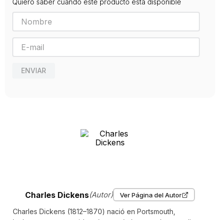
Quiero saber cuando este producto está disponible
Editorial
EDHASA
Año de publicación
2007
Traductor
Cantera, Gregorio
ENVIAR
Charles Dickens
(Autor)
Ver Página del Autor
Charles Dickens (1812–1870) nació en Portsmouth,