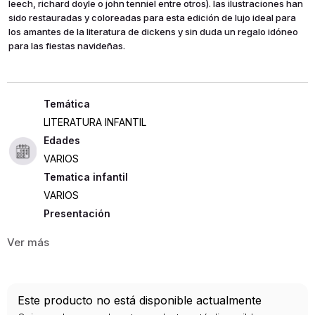
leech, richard doyle o john tenniel entre otros). las ilustraciones han
sido restauradas y coloreadas para esta edición de lujo ideal para
los amantes de la literatura de dickens y sin duda un regalo idóneo
para las fiestas navideñas.
LITERATURA INFANTIL
Edades
VARIOS
Tematica infantil
VARIOS
Presentación
TAPA DURA
480
ISBN
Este producto no está disponible actualmente
9788435040150