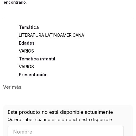
encontrarlo.
LITERATURA LATINOAMERICANA
Edades
VARIOS
Tematica infantil
VARIOS
Presentación
RÚSTICA
446
ISBN
Este producto no está disponible actualmente
9789584280244
Quiero saber cuando este producto está disponible
Editorial
BOOKET