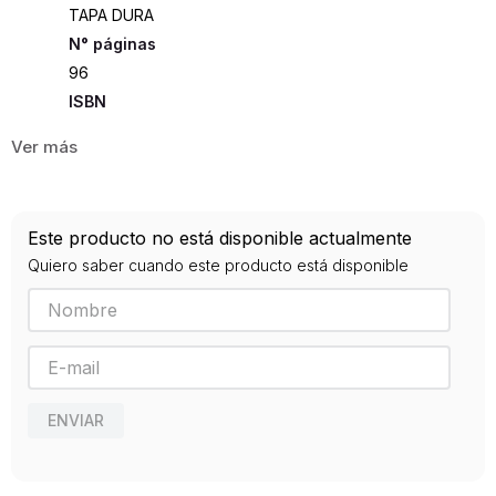
TAPA DURA
96
ISBN
9783869415697
Editorial
NGV
Año de publicación
Este producto no está disponible actualmente
2018
Quiero saber cuando este producto está disponible
ENVIAR