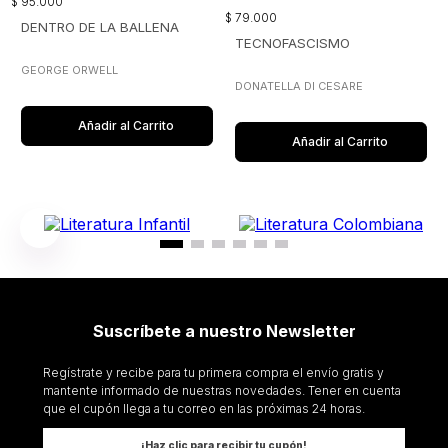
$
95
.
000
$
79
.
000
DENTRO DE LA BALLENA
TECNOFASCISMO
GEORGE ORWELL
DONATELLA DI CESARE
Añadir al Carrito
Añadir al Carrito
Suscríbete a nuestro Newsletter
Regístrate y recibe para tu primera compra el envío gratis y
mantente informado de nuestras novedades. Tener en cuenta
que el cupón llega a tu correo en las próximas 24 horas.
¡Haz clic para recibir tu cupón!