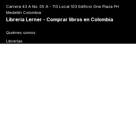
Carrera 43 A No. 05 A - 113 Local 103 Edificio One Plaza PH 
Medellín Colombia
Librería Lerner - Comprar libros en Colombia
Quiénes somos
Librerías
Cursos
Bonos
Preguntas frecuentes
Política de cambios y devoluciones
Tecnología
Términos y condiciones
Política de privacidad
© 2026 Librería Lerner. Derechos reservados