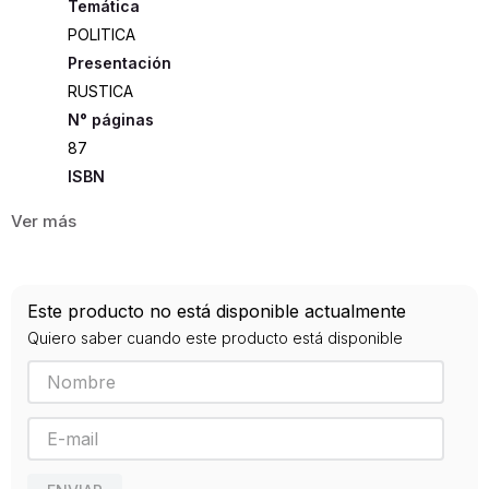
POLITICA
Presentación
RUSTICA
87
ISBN
9789585941311
Editorial
LA FOGATA
Año de publicación
Este producto no está disponible actualmente
2016
Quiero saber cuando este producto está disponible