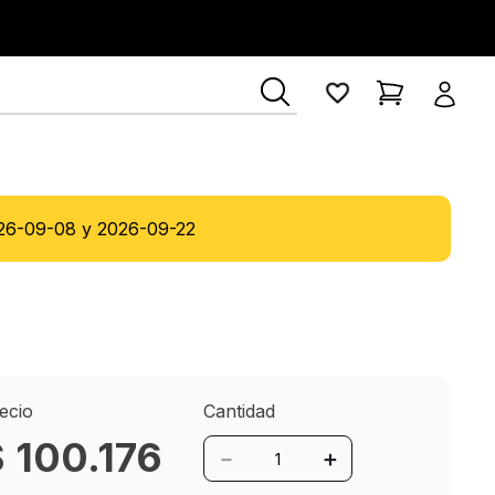
26-09-08
y
2026-09-22
ecio
Cantidad
$
100
.
176
－
＋