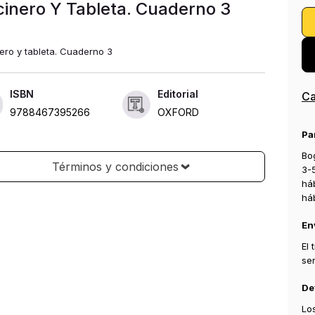
inero Y Tableta. Cuaderno 3
ero y tableta. Cuaderno 3
ISBN
Editorial
Ca
9788467395266
OXFORD
Pa
Bog
Términos y condiciones
3-
há
há
En
El
se
De
Lo