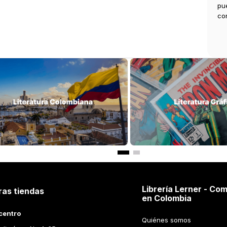
pu
co
Librería Lerner - Com
ras tiendas
en Colombia
centro
Quiénes somos