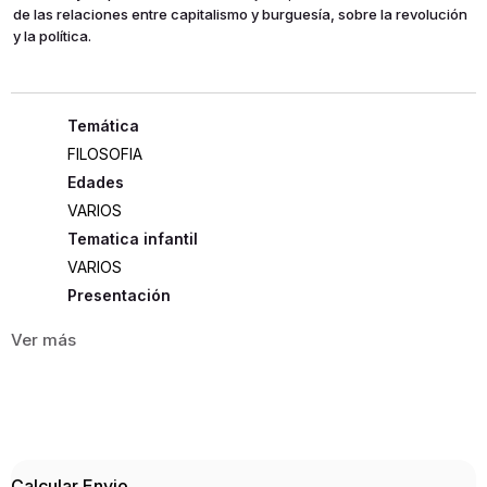
de las relaciones entre capitalismo y burguesía, sobre la revolución
y la política.
FILOSOFIA
Edades
VARIOS
Tematica infantil
VARIOS
Presentación
RUSTICA
192
ISBN
9789875001602
Editorial
Calcular Envio