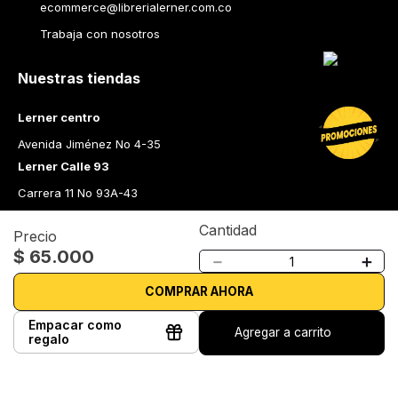
ecommerce@librerialerner.com.co
Trabaja con nosotros
Nuestras tiendas
Lerner centro
Avenida Jiménez No 4-35
Lerner Calle 93
Carrera 11 No 93A-43
Lerner Medellín
Cantidad
Precio
Carrera 43 A No. 05 A - 113 Local 103 Edificio One Plaza PH 
$
65
.
000
－
＋
Medellín Colombia
Librería Lerner - Comprar libros en Colombia
COMPRAR AHORA
Quiénes somos
Empacar como
Agregar a carrito
regalo
Librerías
Cursos
Bonos