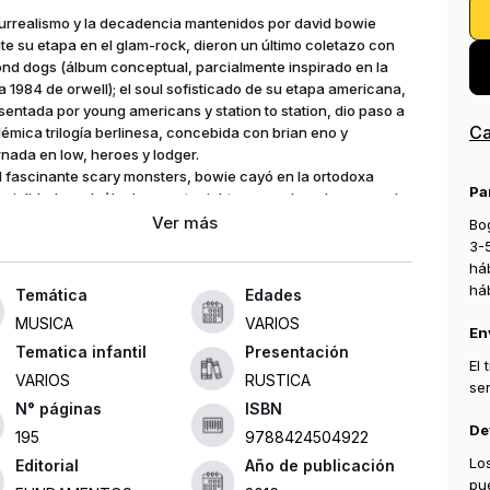
 surrealismo y la decadencia mantenidos por david bowie
te su etapa en el glam-rock, dieron un último coletazo con
nd dogs (álbum conceptual, parcialmente inspirado en la
a 1984 de orwell); el soul sofisticado de su etapa americana,
sentada por young americans y station to station, dio paso a
Ca
lémica trilogía berlinesa, concebida con brian eno y
nada en low, heroes y lodger.
el fascinante scary monsters, bowie cayó en la ortodoxa
Pa
cialidad con le \'s dance y tonight, para volver de nuevo al
más puro con el posterior híbrido never le me down. su
Bog
a perversa y seminal, social y denunciante, lúcida y
3-
stica, ha otorgado a su obra un broche de genialidad
há
meable y ha conseguido que se mantenga un devoto interés
há
Edades
as visiones de uno de los poetas más cínicos, crudos y
MUSICA
VARIOS
antes de la historia del rock.
En
Tematica infantil
Presentación
El
VARIOS
RUSTICA
se
ISBN
De
195
9788424504922
Lo
Editorial
Año de publicación
pu