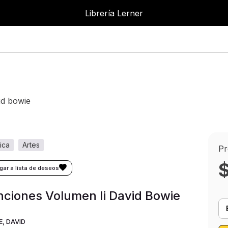
Librería Lerner
id bowie
sica
artes
Pr
ciones Volumen Ii David Bowie
, DAVID