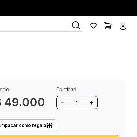
ecio
Cantidad
$
49
.
000
－
＋
Empacar como regalo