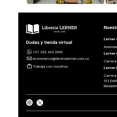
Nuest
Lerner 
Dudas y tienda virtual
Avenida
+57 320 343 2919
Lerner 
ecommerce@librerialerner.com.co
Carrera
Trabaja con nosotros
Lerner 
Carrera 
103 Edif
Medellí