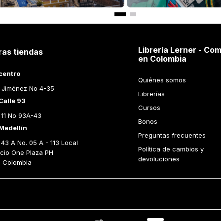
Librería Lerner - Com
ras tiendas
en Colombia
centro
Quiénes somos
 Jiménez No 4-35
Librerías
Calle 93
Cursos
 11 No 93A-43
Bonos
Medellín
Preguntas frecuentes
43 A No. 05 A - 113 Local 
Política de cambios y 
icio One Plaza PH 
devoluciones
n Colombia