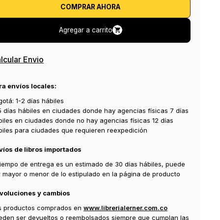
COMPRAR AHORA
Agregar a carrito
lcular Envio
ra envíos locales:
otá: 1-2 días hábiles
5 días hábiles en ciudades donde hay agencias físicas 7 días
biles en ciudades donde no hay agencias físicas 12 días
biles para ciudades que requieren reexpedición
víos de libros importados
 tiempo de entrega es un estimado de 30 días hábiles, puede
r mayor o menor de lo estipulado en la página de producto
voluciones y cambios
s productos comprados en
www.librerialerner.com.co
eden ser devueltos o reembolsados siempre que cumplan las