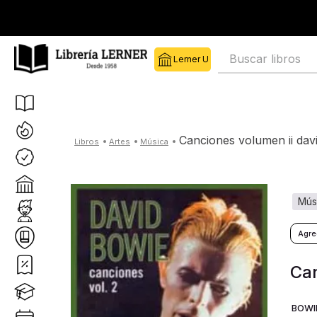
Buscar libros
canciones volumen ii dav
artes
música
mú
Can
BOWIE